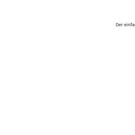
Der einf
schnellst
Adresse
Augsburg
Wegbes