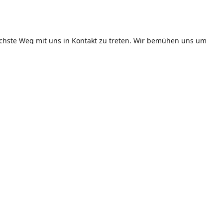
achste Weg mit uns in Kontakt zu treten. Wir bemühen uns um
mögliche Bearbeitung Ihrer Nachricht!
Öffnungszeiten
er Straße 1, 86807 Buchloe
Montag - Freitag
11:00 Uhr - 14:00 Uhr / 17:00 Uh
chreibung erhalten
Uhr
Samstag
17:00 Uhr - 23:00 Uhr
Sonn- und Feiertags
11:00 Uhr - 23:00 Uhr