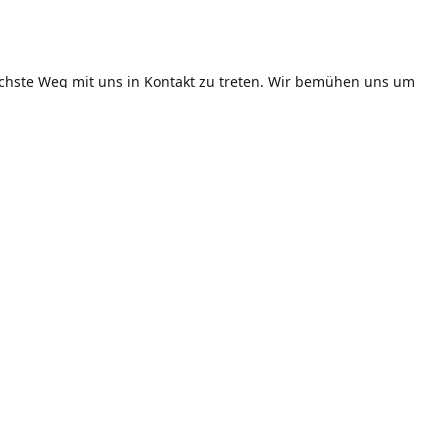
achste Weg mit uns in Kontakt zu treten. Wir bemühen uns um
mögliche Bearbeitung Ihrer Nachricht!
Öffnungszeiten
er Straße 1, 86807 Buchloe
Montag - Freitag
11:00 Uhr - 14:00 Uhr / 17:00 Uh
chreibung erhalten
Uhr
Samstag
17:00 Uhr - 23:00 Uhr
Sonn- und Feiertags
11:00 Uhr - 23:00 Uhr