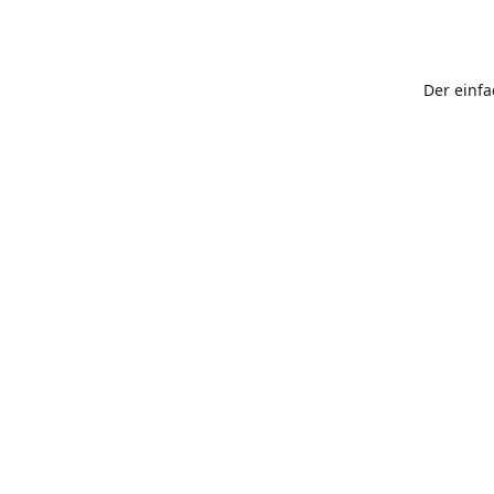
Der einf
schnellst
Adresse
Augsburg
Wegbes